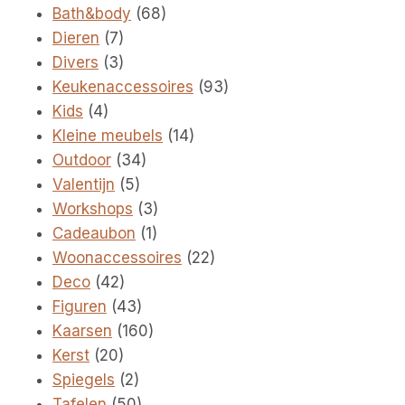
68
producten
Bath&body
68
7
producten
Dieren
7
producten
3
Divers
3
producten
93
Keukenaccessoires
93
4
producten
Kids
4
producten
14
Kleine meubels
14
34
producten
Outdoor
34
5
producten
Valentijn
5
producten
3
Workshops
3
1
producten
Cadeaubon
1
product
22
Woonaccessoires
22
42
producten
Deco
42
producten
43
Figuren
43
producten
160
Kaarsen
160
20
producten
Kerst
20
producten
2
Spiegels
2
producten
50
Tafelen
50