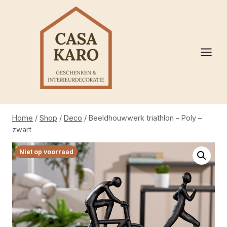
Doorgaan
naar
inhoud
Home
/
Shop
/
Deco
/
Beeldhouwwerk triathlon – Poly –
zwart
Niet op voorraad