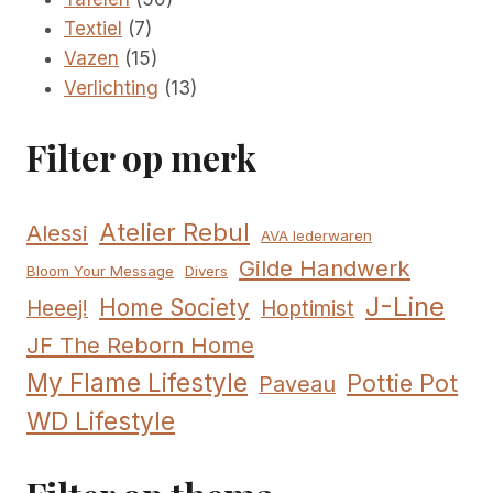
7
producten
Textiel
7
producten
15
Vazen
15
producten
13
Verlichting
13
producten
Filter op merk
Atelier Rebul
Alessi
AVA lederwaren
Gilde Handwerk
Bloom Your Message
Divers
J-Line
Home Society
Hoptimist
Heeej!
JF The Reborn Home
My Flame Lifestyle
Pottie Pot
Paveau
WD Lifestyle