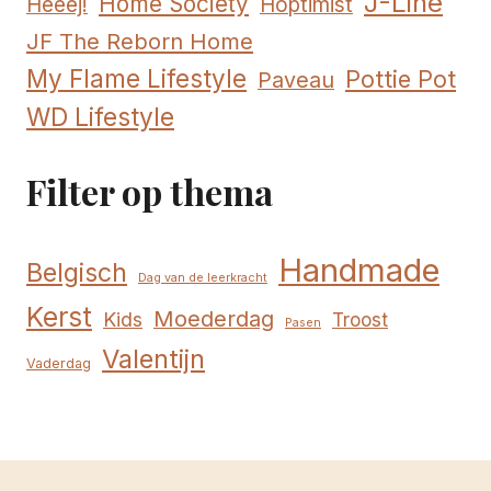
J-Line
Home Society
Hoptimist
Heeej!
JF The Reborn Home
My Flame Lifestyle
Pottie Pot
Paveau
WD Lifestyle
Filter op thema
Handmade
Belgisch
Dag van de leerkracht
Kerst
Moederdag
Kids
Troost
Pasen
Valentijn
Vaderdag