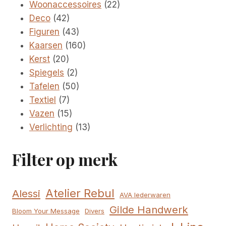
product
22
Woonaccessoires
22
42
producten
Deco
42
producten
43
Figuren
43
producten
160
Kaarsen
160
20
producten
Kerst
20
producten
2
Spiegels
2
producten
50
Tafelen
50
7
producten
Textiel
7
producten
15
Vazen
15
producten
13
Verlichting
13
producten
Filter op merk
Atelier Rebul
Alessi
AVA lederwaren
Gilde Handwerk
Bloom Your Message
Divers