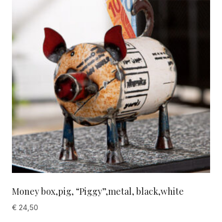
Money box,pig, “Piggy”,metal, black,white
€
24,50