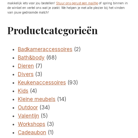
makkelijk iets voor jou bestellen!
Stuur ons gerust een mailtje
of spring binnen in
de winkel en vertel ons wat je zoekt. We helpen je met alle plezier bij het vinden
van jouw gedroomde match!
Productcategorieën
2
Badkameraccessoires
2
68
producten
Bath&body
68
7
producten
Dieren
7
producten
3
Divers
3
producten
93
Keukenaccessoires
93
4
producten
Kids
4
producten
14
Kleine meubels
14
34
producten
Outdoor
34
5
producten
Valentijn
5
producten
3
Workshops
3
1
producten
Cadeaubon
1