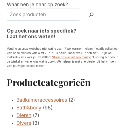
Waar ben je naar op zoek?
Op zoek naar iets specifiek?
Laat het ons weten!
Vond je op onze webshop niet wat je zocht? We kunnen helaas niet alle collecties
van onze merken van A tot Z in huis halen, maar we kunnen natuurlijk wel
makkelijk iets voor jou bestellen!
Stuur ons gerust een mailtje
of spring binnen in
de winkel en vertel ons wat je zoekt. We helpen je met alle plezier bij het vinden
van jouw gedroomde match!
Productcategorieën
2
Badkameraccessoires
2
68
producten
Bath&body
68
7
producten
Dieren
7
producten
3
Divers
3