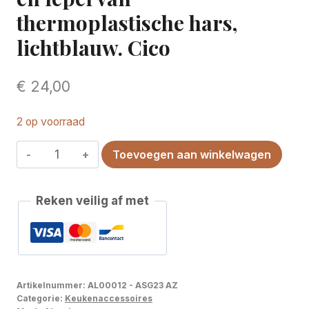
thermoplastische hars,
lichtblauw. Cico
€
24,00
2 op voorraad
Eierdopje
Toevoegen aan winkelwagen
met
zoutstrooier
Reken veilig af met
en
lepel
van
thermoplastische
hars,
Artikelnummer:
AL00012 - ASG23 AZ
lichtblauw.
Categorie:
Keukenaccessoires