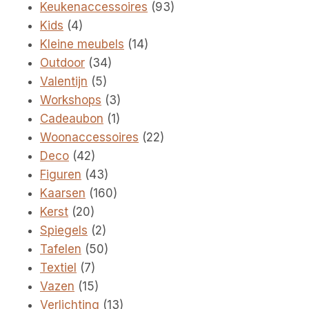
producten
93
Keukenaccessoires
93
4
producten
Kids
4
producten
14
Kleine meubels
14
34
producten
Outdoor
34
5
producten
Valentijn
5
producten
3
Workshops
3
1
producten
Cadeaubon
1
product
22
Woonaccessoires
22
42
producten
Deco
42
producten
43
Figuren
43
producten
160
Kaarsen
160
20
producten
Kerst
20
producten
2
Spiegels
2
producten
50
Tafelen
50
7
producten
Textiel
7
producten
15
Vazen
15
producten
13
Verlichting
13