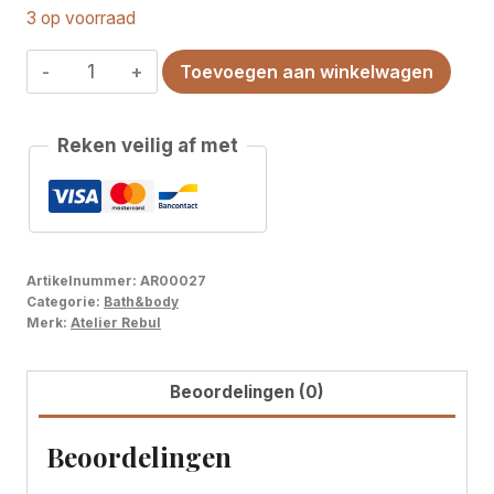
3 op voorraad
ISTANBUL
Toevoegen aan winkelwagen
BOSPHORUS
LIQUID
Reken veilig af met
SOAP
REFILL
-
500ML
aantal
Artikelnummer:
AR00027
Categorie:
Bath&body
Merk:
Atelier Rebul
Beoordelingen (0)
Beoordelingen