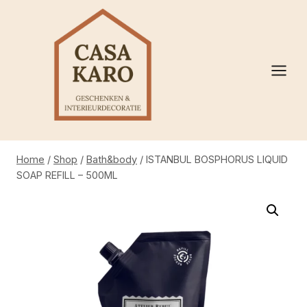
Doorgaan
naar
inhoud
Home
/
Shop
/
Bath&body
/
ISTANBUL BOSPHORUS LIQUID
SOAP REFILL – 500ML