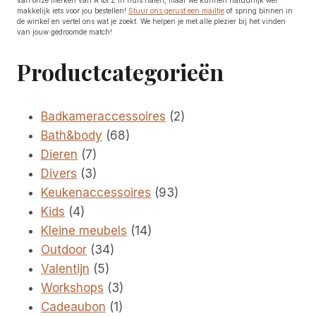
makkelijk iets voor jou bestellen!
Stuur ons gerust een mailtje
of spring binnen in
de winkel en vertel ons wat je zoekt. We helpen je met alle plezier bij het vinden
van jouw gedroomde match!
Productcategorieën
2
Badkameraccessoires
2
68
producten
Bath&body
68
7
producten
Dieren
7
producten
3
Divers
3
producten
93
Keukenaccessoires
93
4
producten
Kids
4
producten
14
Kleine meubels
14
34
producten
Outdoor
34
5
producten
Valentijn
5
producten
3
Workshops
3
1
producten
Cadeaubon
1