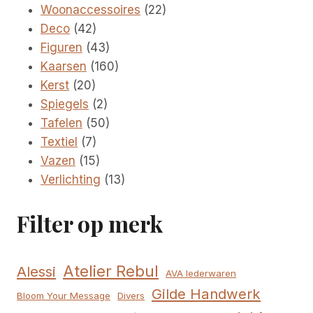
product
22
Woonaccessoires
22
42
producten
Deco
42
producten
43
Figuren
43
producten
160
Kaarsen
160
20
producten
Kerst
20
producten
2
Spiegels
2
producten
50
Tafelen
50
7
producten
Textiel
7
producten
15
Vazen
15
producten
13
Verlichting
13
producten
Filter op merk
Atelier Rebul
Alessi
AVA lederwaren
Gilde Handwerk
Bloom Your Message
Divers