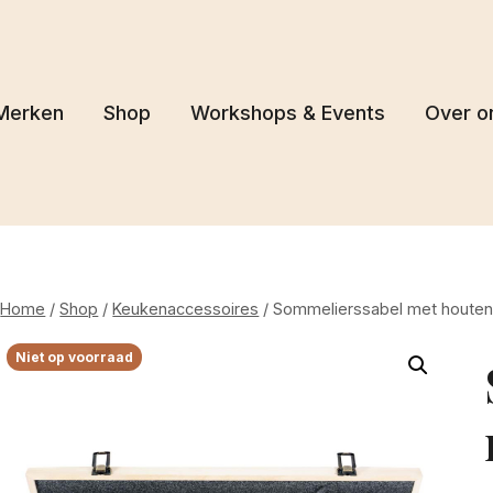
Merken
Shop
Workshops & Events
Over o
Home
/
Shop
/
Keukenaccessoires
/
Sommelierssabel met houten 
Niet op voorraad