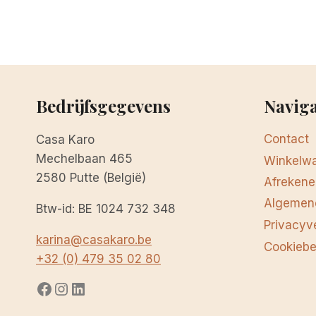
Bedrijfsgegevens
Naviga
Contact
Casa Karo
Mechelbaan 465
Winkelw
2580 Putte (België)
Afrekene
Algemen
Btw-id: BE 1024 732 348
Privacyv
karina@casakaro.be
Cookiebe
+32 (0) 479 35 02 80
Facebook
Instagram
LinkedIn