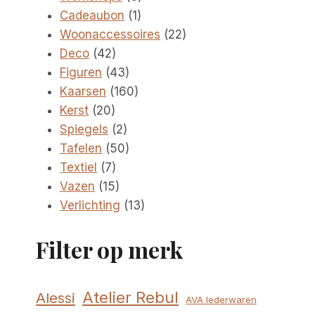
1
producten
Cadeaubon
1
product
22
Woonaccessoires
22
42
producten
Deco
42
producten
43
Figuren
43
producten
160
Kaarsen
160
20
producten
Kerst
20
producten
2
Spiegels
2
producten
50
Tafelen
50
7
producten
Textiel
7
producten
15
Vazen
15
producten
13
Verlichting
13
producten
Filter op merk
Atelier Rebul
Alessi
AVA lederwaren