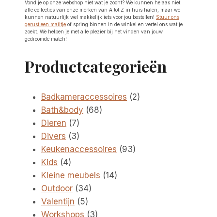
Vond je op onze webshop niet wat je zocht? We kunnen helaas niet
alle collecties van onze merken van A tot Z in huis halen, maar we
kunnen natuurlijk wel makkelijk iets voor jou bestellen!
Stuur ons
gerust een mailtje
of spring binnen in de winkel en vertel ons wat je
zoekt. We helpen je met alle plezier bij het vinden van jouw
gedroomde match!
Productcategorieën
2
Badkameraccessoires
2
68
producten
Bath&body
68
7
producten
Dieren
7
producten
3
Divers
3
producten
93
Keukenaccessoires
93
4
producten
Kids
4
producten
14
Kleine meubels
14
34
producten
Outdoor
34
5
producten
Valentijn
5
producten
3
Workshops
3