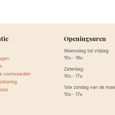
tie
Openingsuren
Woensdag tot vrijdag:
10u - 18u
agen
n
Zaterdag:
e voorwaarden
10u - 17u
erklaring
1ste zondag van de maa
leid
10u - 17u