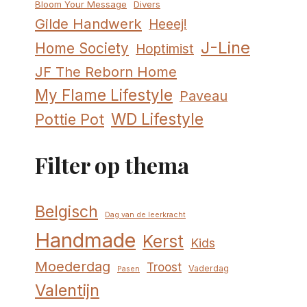
Bloom Your Message
Divers
Gilde Handwerk
Heeej!
J-Line
Home Society
Hoptimist
JF The Reborn Home
My Flame Lifestyle
Paveau
WD Lifestyle
Pottie Pot
Filter op thema
Belgisch
Dag van de leerkracht
Handmade
Kerst
Kids
Moederdag
Troost
Vaderdag
Pasen
Valentijn