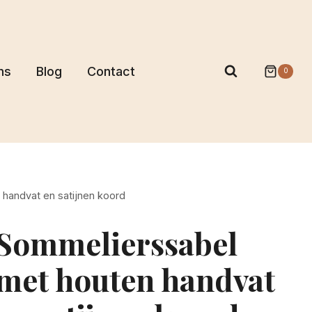
ns
Blog
Contact
0
handvat en satijnen koord
Sommelierssabel
met houten handvat