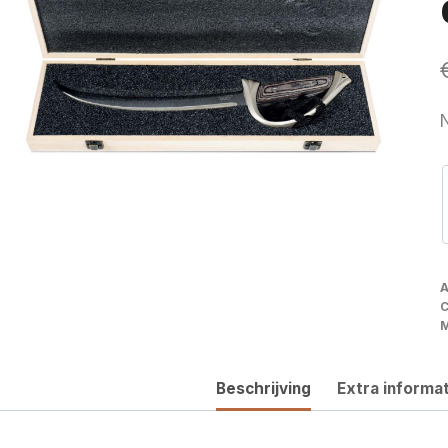
N
A
C
M
Beschrijving
Extra informat