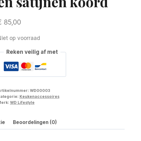
en satijnen koord
€
85,00
iet op voorraad
Reken veilig af met
rtikelnummer:
WD00003
ategorie:
Keukenaccessoires
erk:
WD Lifestyle
ie
Beoordelingen (0)