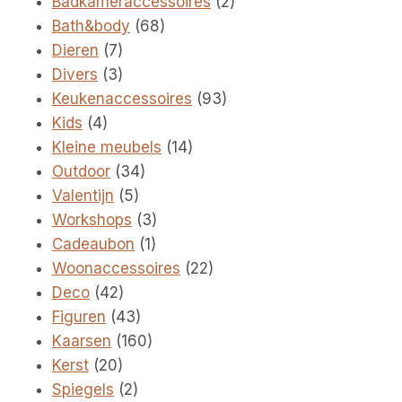
2
Badkameraccessoires
2
68
producten
Bath&body
68
7
producten
Dieren
7
producten
3
Divers
3
producten
93
Keukenaccessoires
93
4
producten
Kids
4
producten
14
Kleine meubels
14
34
producten
Outdoor
34
5
producten
Valentijn
5
producten
3
Workshops
3
1
producten
Cadeaubon
1
product
22
Woonaccessoires
22
42
producten
Deco
42
producten
43
Figuren
43
producten
160
Kaarsen
160
20
producten
Kerst
20
producten
2
Spiegels
2