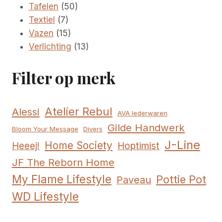
producten
50
Tafelen
50
7
producten
Textiel
7
producten
15
Vazen
15
producten
13
Verlichting
13
producten
Filter op merk
Atelier Rebul
Alessi
AVA lederwaren
Gilde Handwerk
Bloom Your Message
Divers
J-Line
Home Society
Hoptimist
Heeej!
JF The Reborn Home
My Flame Lifestyle
Pottie Pot
Paveau
WD Lifestyle