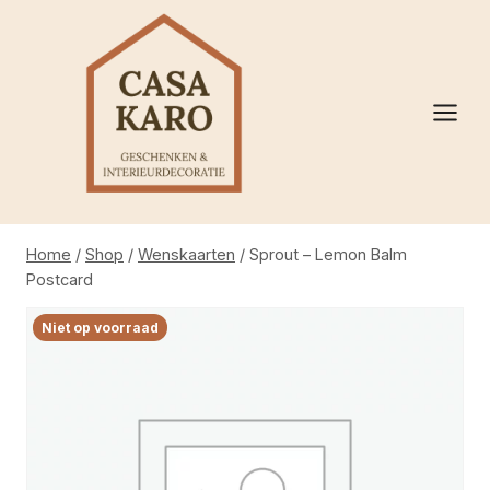
Doorgaan
naar
inhoud
Home
/
Shop
/
Wenskaarten
/
Sprout – Lemon Balm
Postcard
Niet op voorraad